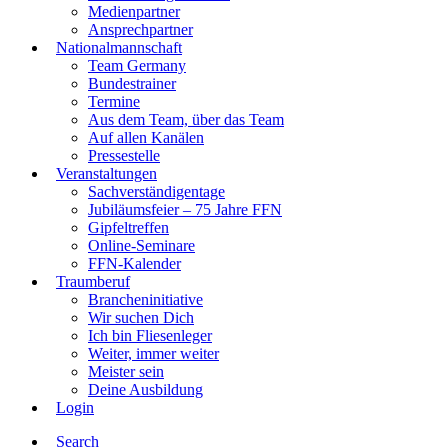
Medienpartner
Ansprechpartner
Nationalmannschaft
Team Germany
Bundestrainer
Termine
Aus dem Team, über das Team
Auf allen Kanälen
Pressestelle
Veranstaltungen
Sachverständigentage
Jubiläumsfeier – 75 Jahre FFN
Gipfeltreffen
Online-Seminare
FFN-Kalender
Traumberuf
Brancheninitiative
Wir suchen Dich
Ich bin Fliesenleger
Weiter, immer weiter
Meister sein
Deine Ausbildung
Login
Search