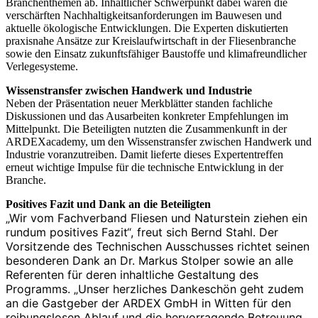
Branchenthemen ab. Inhaltlicher Schwerpunkt dabei waren die
verschärften Nachhaltigkeitsanforderungen im Bauwesen und
aktuelle ökologische Entwicklungen. Die Experten diskutierten
praxisnahe Ansätze zur Kreislaufwirtschaft in der Fliesenbranche
sowie den Einsatz zukunftsfähiger Baustoffe und klimafreundlicher
Verlegesysteme.
Wissenstransfer zwischen Handwerk und Industrie
Neben der Präsentation neuer Merkblätter standen fachliche
Diskussionen und das Ausarbeiten konkreter Empfehlungen im
Mittelpunkt. Die Beteiligten nutzten die Zusammenkunft in der
ARDEXacademy, um den Wissenstransfer zwischen Handwerk und
Industrie voranzutreiben. Damit lieferte dieses Expertentreffen
erneut wichtige Impulse für die technische Entwicklung in der
Branche.
Positives Fazit und Dank an die Beteiligten
„Wir vom Fachverband Fliesen und Naturstein ziehen ein
rundum positives Fazit“, freut sich Bernd Stahl. Der
Vorsitzende des Technischen Ausschusses richtet seinen
besonderen Dank an Dr. Markus Stolper sowie an alle
Referenten für deren inhaltliche Gestaltung des
Programms. „Unser herzliches Dankeschön geht zudem
an die Gastgeber der ARDEX GmbH in Witten für den
reibungslosen Ablauf und die hervorragende Betreuung