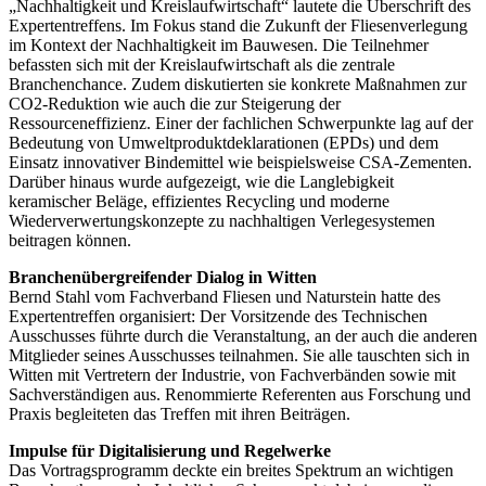
„Nachhaltigkeit und Kreislaufwirtschaft“ lautete die Überschrift des
Expertentreffens. Im Fokus stand die Zukunft der Fliesenverlegung
im Kontext der Nachhaltigkeit im Bauwesen. Die Teilnehmer
befassten sich mit der Kreislaufwirtschaft als die zentrale
Branchenchance. Zudem diskutierten sie konkrete Maßnahmen zur
CO2-Reduktion wie auch die zur Steigerung der
Ressourceneffizienz. Einer der fachlichen Schwerpunkte lag auf der
Bedeutung von Umweltproduktdeklarationen (EPDs) und dem
Einsatz innovativer Bindemittel wie beispielsweise CSA-Zementen.
Darüber hinaus wurde aufgezeigt, wie die Langlebigkeit
keramischer Beläge, effizientes Recycling und moderne
Wiederverwertungskonzepte zu nachhaltigen Verlegesystemen
beitragen können.
Branchenübergreifender Dialog in Witten
Bernd Stahl vom Fachverband Fliesen und Naturstein hatte des
Expertentreffen organisiert: Der Vorsitzende des Technischen
Ausschusses führte durch die Veranstaltung, an der auch die anderen
Mitglieder seines Ausschusses teilnahmen. Sie alle tauschten sich in
Witten mit Vertretern der Industrie, von Fachverbänden sowie mit
Sachverständigen aus. Renommierte Referenten aus Forschung und
Praxis begleiteten das Treffen mit ihren Beiträgen.
Impulse für Digitalisierung und Regelwerke
Das Vortragsprogramm deckte ein breites Spektrum an wichtigen