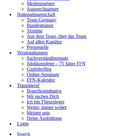
Medienpartner
Ansprechpartner
Nationalmannschaft
Team Germany
Bundestrainer
Termine
Aus dem Team, über das Team
Auf allen Kanälen
Pressestelle
Veranstaltungen
Sachverständigentage
Jubiläumsfeier – 75 Jahre FFN
Gipfeltreffen
Online-Seminare
FFN-Kalender
Traumberuf
Brancheninitiative
Wir suchen Dich
Ich bin Fliesenleger
Weiter, immer weiter
Meister sein
Deine Ausbildung
Login
Search