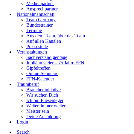
Medienpartner
Ansprechpartner
Nationalmannschaft
Team Germany
Bundestrainer
Termine
Aus dem Team, über das Team
Auf allen Kanälen
Pressestelle
Veranstaltungen
Sachverständigentage
Jubiläumsfeier – 75 Jahre FFN
Gipfeltreffen
Online-Seminare
FFN-Kalender
Traumberuf
Brancheninitiative
Wir suchen Dich
Ich bin Fliesenleger
Weiter, immer weiter
Meister sein
Deine Ausbildung
Login
Search