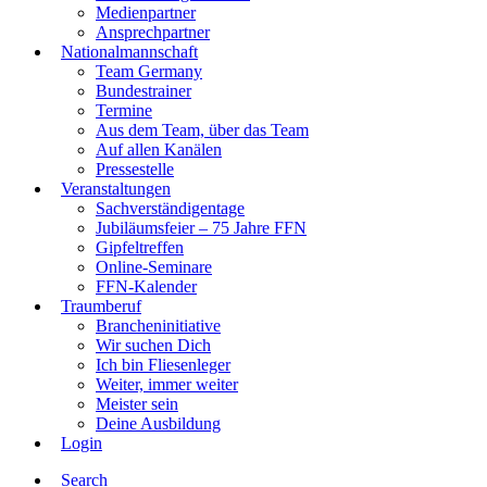
Medienpartner
Ansprechpartner
Nationalmannschaft
Team Germany
Bundestrainer
Termine
Aus dem Team, über das Team
Auf allen Kanälen
Pressestelle
Veranstaltungen
Sachverständigentage
Jubiläumsfeier – 75 Jahre FFN
Gipfeltreffen
Online-Seminare
FFN-Kalender
Traumberuf
Brancheninitiative
Wir suchen Dich
Ich bin Fliesenleger
Weiter, immer weiter
Meister sein
Deine Ausbildung
Login
Search