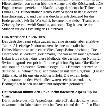
Fliesenstreifen von außen über die Ablage und die Rückwand. „Die
Fugen mussten perfekt durchlaufen“, sagt der deutsche Teilnehmer
Lukas Blos. Bundestrainer Heiko Bayer-Oppelt bestätigt dessen
Einschätzung, „ja, und das war durchaus entscheidend für das
Endergebnis“. Für ihr Werkstück bekamen die sieben Teams eine
Zeitvorgabe von zwölf Stunden, am ersten Tag hatten sie drei
Stunden für die Erstellung des Unterbaus.
Duo trotzt der Hallen-Hitze
Das deutsche Team setzte zudem auf eine riskante, aber effektive
Taktik: Als einzige Nation nutzten sie eine mineralische
Dichtschlämme anstelle einer Vlies-Butyl-Bahnabdichtung. Die
Oberfläche sei dadurch gleichmäßig und vor allem rauer geworden.
Lukas Blos erklärt, dass diese Methode, die der strengen Norm für
Swimmingpools entspricht, für eine gleichmäßig raue Oberfläche
und somit für besseren Kontakt sorgte. Luis Brauner, der zweite
deutsche Teilnehmer, zeigt sich zufrieden mit dem Ergebnis. „Dieser
dritte Platz ist für uns ein schöner Erfolg. Die extrem hohen
Temperaturen in den Werkhallen waren sehr belastend, diese
Bedingungen haben uns nicht nur körperlich gefordert.“
Deutschland nimmt den Pokal beim nächsten AlpenCup ins
Visier
Die Premiere des PCI-AlpenCups hatte 2021 das deutsche Team
gewonnen, ein Jahr später erreichte Deutschland den fünften Platz,