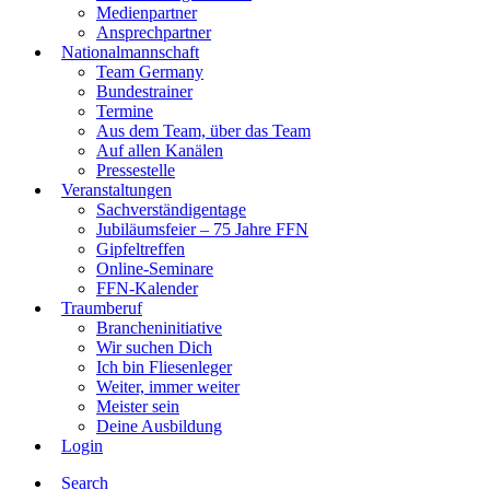
Medienpartner
Ansprechpartner
Nationalmannschaft
Team Germany
Bundestrainer
Termine
Aus dem Team, über das Team
Auf allen Kanälen
Pressestelle
Veranstaltungen
Sachverständigentage
Jubiläumsfeier – 75 Jahre FFN
Gipfeltreffen
Online-Seminare
FFN-Kalender
Traumberuf
Brancheninitiative
Wir suchen Dich
Ich bin Fliesenleger
Weiter, immer weiter
Meister sein
Deine Ausbildung
Login
Search