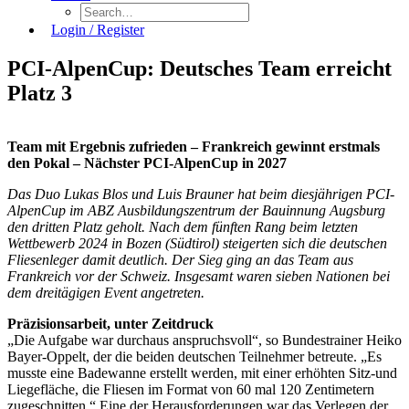
Login / Register
PCI-AlpenCup: Deutsches Team erreicht
Platz 3
Team mit Ergebnis zufrieden –
Frankreich gewinnt erstmals
den Pokal –
Nächster PCI-AlpenCup in 2027
Das Duo Lukas Blos und Luis Brauner hat beim diesjährigen PCI-
AlpenCup im ABZ Ausbildungszentrum der Bauinnung Augsburg
den dritten Platz geholt. Nach dem fünften Rang beim letzten
Wettbewerb 2024 in Bozen (Südtirol) steigerten sich die deutschen
Fliesenleger damit deutlich. Der Sieg ging an das Team aus
Frankreich vor der Schweiz. Insgesamt waren sieben Nationen bei
dem dreitägigen Event angetreten.
Präzisionsarbeit, unter Zeitdruck
„Die Aufgabe war durchaus anspruchsvoll“, so Bundestrainer Heiko
Bayer-Oppelt, der die beiden deutschen Teilnehmer betreute. „Es
musste eine Badewanne erstellt werden, mit einer erhöhten Sitz-und
Liegefläche, die Fliesen im Format von 60 mal 120 Zentimetern
zugeschnitten.“ Eine der Herausforderungen war das Verlegen der