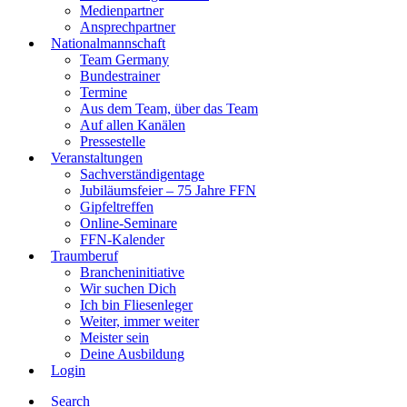
Medienpartner
Ansprechpartner
Nationalmannschaft
Team Germany
Bundestrainer
Termine
Aus dem Team, über das Team
Auf allen Kanälen
Pressestelle
Veranstaltungen
Sachverständigentage
Jubiläumsfeier – 75 Jahre FFN
Gipfeltreffen
Online-Seminare
FFN-Kalender
Traumberuf
Brancheninitiative
Wir suchen Dich
Ich bin Fliesenleger
Weiter, immer weiter
Meister sein
Deine Ausbildung
Login
Search