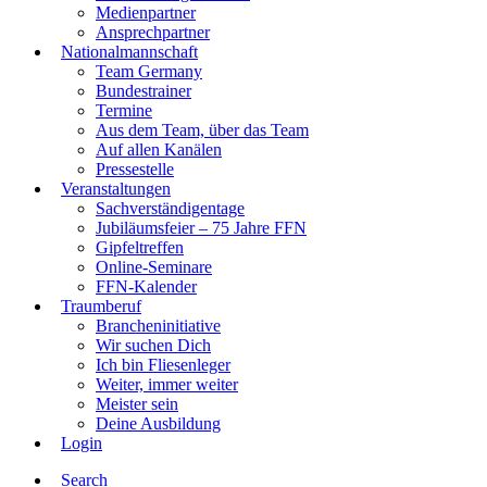
Medienpartner
Ansprechpartner
Nationalmannschaft
Team Germany
Bundestrainer
Termine
Aus dem Team, über das Team
Auf allen Kanälen
Pressestelle
Veranstaltungen
Sachverständigentage
Jubiläumsfeier – 75 Jahre FFN
Gipfeltreffen
Online-Seminare
FFN-Kalender
Traumberuf
Brancheninitiative
Wir suchen Dich
Ich bin Fliesenleger
Weiter, immer weiter
Meister sein
Deine Ausbildung
Login
Search