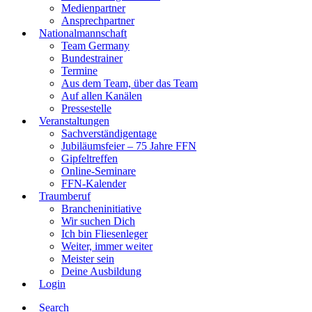
Medienpartner
Ansprechpartner
Nationalmannschaft
Team Germany
Bundestrainer
Termine
Aus dem Team, über das Team
Auf allen Kanälen
Pressestelle
Veranstaltungen
Sachverständigentage
Jubiläumsfeier – 75 Jahre FFN
Gipfeltreffen
Online-Seminare
FFN-Kalender
Traumberuf
Brancheninitiative
Wir suchen Dich
Ich bin Fliesenleger
Weiter, immer weiter
Meister sein
Deine Ausbildung
Login
Search