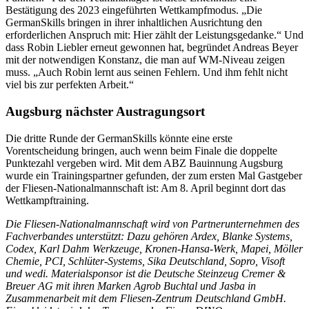
Bestätigung des 2023 eingeführten Wettkampfmodus. „Die
GermanSkills bringen in ihrer inhaltlichen Ausrichtung den
erforderlichen Anspruch mit: Hier zählt der Leistungsgedanke.“ Und
dass Robin Liebler erneut gewonnen hat, begründet Andreas Beyer
mit der notwendigen Konstanz, die man auf WM-Niveau zeigen
muss. „Auch Robin lernt aus seinen Fehlern. Und ihm fehlt nicht
viel bis zur perfekten Arbeit.“
Augsburg nächster Austragungsort
Die dritte Runde der GermanSkills könnte eine erste
Vorentscheidung bringen, auch wenn beim Finale die doppelte
Punktezahl vergeben wird. Mit dem ABZ Bauinnung Augsburg
wurde ein Trainingspartner gefunden, der zum ersten Mal Gastgeber
der Fliesen-Nationalmannschaft ist: Am 8. April beginnt dort das
Wettkampftraining.
Die Fliesen-Nationalmannschaft wird von Partnerunternehmen des
Fachverbandes unterstützt: Dazu gehören Ardex, Blanke Systems,
Codex, Karl Dahm Werkzeuge, Kronen-Hansa-Werk, Mapei, Möller
Chemie, PCI, Schlüter-Systems, Sika Deutschland, Sopro, Visoft
und wedi. Materialsponsor ist die Deutsche Steinzeug Cremer &
Breuer AG mit ihren Marken Agrob Buchtal und Jasba in
Zusammenarbeit mit dem Fliesen-Zentrum Deutschland GmbH.