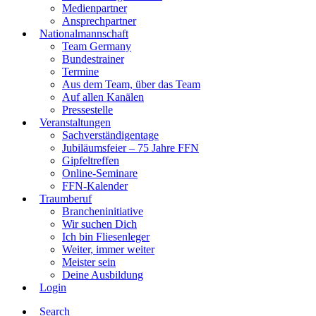
Medienpartner
Ansprechpartner
Nationalmannschaft
Team Germany
Bundestrainer
Termine
Aus dem Team, über das Team
Auf allen Kanälen
Pressestelle
Veranstaltungen
Sachverständigentage
Jubiläumsfeier – 75 Jahre FFN
Gipfeltreffen
Online-Seminare
FFN-Kalender
Traumberuf
Brancheninitiative
Wir suchen Dich
Ich bin Fliesenleger
Weiter, immer weiter
Meister sein
Deine Ausbildung
Login
Search