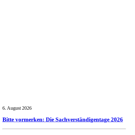
Allgemein
Veranstaltungsberichte
Sachverständigentage
Technischer
Ausschuss
6. August 2026
Bitte vormerken: Die Sachverständigentage 2026
Allgemein
Presseberichte