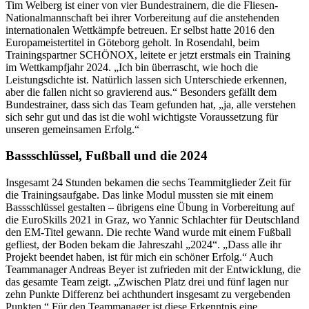
Tim Welberg ist einer von vier Bundestrainern, die die Fliesen-
Nationalmannschaft bei ihrer Vorbereitung auf die anstehenden
internationalen Wettkämpfe betreuen. Er selbst hatte 2016 den
Europameistertitel in Göteborg geholt. In Rosendahl, beim
Trainingspartner SCHÖNOX, leitete er jetzt erstmals ein Training
im Wettkampfjahr 2024. „Ich bin überrascht, wie hoch die
Leistungsdichte ist. Natürlich lassen sich Unterschiede erkennen,
aber die fallen nicht so gravierend aus.“ Besonders gefällt dem
Bundestrainer, dass sich das Team gefunden hat, „ja, alle verstehen
sich sehr gut und das ist die wohl wichtigste Voraussetzung für
unseren gemeinsamen Erfolg.“
Bassschlüssel, Fußball und die 2024
Insgesamt 24 Stunden bekamen die sechs Teammitglieder Zeit für
die Trainingsaufgabe. Das linke Modul mussten sie mit einem
Bassschlüssel gestalten – übrigens eine Übung in Vorbereitung auf
die EuroSkills 2021 in Graz, wo Yannic Schlachter für Deutschland
den EM-Titel gewann. Die rechte Wand wurde mit einem Fußball
gefliest, der Boden bekam die Jahreszahl „2024“. „Dass alle ihr
Projekt beendet haben, ist für mich ein schöner Erfolg.“ Auch
Teammanager Andreas Beyer ist zufrieden mit der Entwicklung, die
das gesamte Team zeigt. „Zwischen Platz drei und fünf lagen nur
zehn Punkte Differenz bei achthundert insgesamt zu vergebenden
Punkten.“ Für den Teammanager ist diese Erkenntnis eine