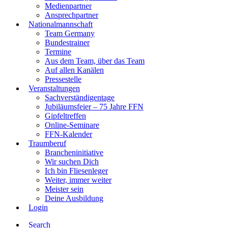
Medienpartner
Ansprechpartner
Nationalmannschaft
Team Germany
Bundestrainer
Termine
Aus dem Team, über das Team
Auf allen Kanälen
Pressestelle
Veranstaltungen
Sachverständigentage
Jubiläumsfeier – 75 Jahre FFN
Gipfeltreffen
Online-Seminare
FFN-Kalender
Traumberuf
Brancheninitiative
Wir suchen Dich
Ich bin Fliesenleger
Weiter, immer weiter
Meister sein
Deine Ausbildung
Login
Search