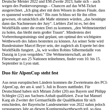
Deutsche Meister 2022 und EM-Zweite 2023, hatte sich – auch
wegen des Punktevorsprungs – Chancen auf das WM-Ticket
ausgerechnet. „Ich ging aber mit dem Wissen in dieses Finale, dass
es spannend werden wird.“ Bis zum Schluss sei für ihn offen
gewesen, ob tatsächlich alle Maße stimmen würden, „das bestätigte
dann das Nachmessen der Jury“. Lieblers Ziel ist es, bei den
WorldSkills unter die ersten Drei zu kommen, „den Weltmeistertitel
zu holen, das bleibt mein großer Traum“. Mindestens drei
Vorbereitungstrainings sind geplant, um optimal den wichtigsten
Wettbewerb des Jahres bestreiten zu können. An seiner Seite wird
Bundestrainer Marcel Beyer sein, der zugleich als Experte bei den
WorldSkills fungiert. „Ja, wir wollen Robins Silbermedaille von
Danzig in Lyon vergolden.“ Die Weltmeisterschaft, an der
Fliesenleger aus 25 Nationen teilnehmen, findet vom 10. bis 15.
September in Lyon statt.
Duo für AlpenCup steht fest
Aus neun europäischen Ländern kommen die Zweierteams des PCI-
AlpenCup, der am 4. und 5. Juli in Bozen stattfindet. Für
Deutschland haben sich Miriam Zeller (20) aus Bayern und Philipp
Schlegler (22) aus Sachsen-Anhalt qualifiziert. Zwar hat Manuel
Karg als Zweiter der GermanSkills die Qualifikation für sich
entschieden, der Bayerische Landesmeister von 2022 nahm jedoch
vergangenes Jahr an diesem Kontinentalwettbewerb teil, so dass