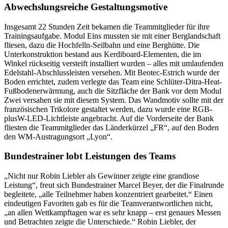
Abwechslungsreiche Gestaltungsmotive
Insgesamt 22 Stunden Zeit bekamen die Teammitglieder für ihre
Trainingsaufgabe. Modul Eins mussten sie mit einer Berglandschaft
fliesen, dazu die Hochfelln-Seilbahn und eine Berghütte. Die
Unterkonstruktion bestand aus Kerdiboard-Elementen, die im
Winkel rückseitig versteift installiert wurden – alles mit umlaufenden
Edelstahl-Abschlussleisten versehen. Mit Beotec-Estrich wurde der
Boden errichtet, zudem verlegte das Team eine Schlüter-Ditra-Heat-
Fußbodenerwärmung, auch die Sitzfläche der Bank vor dem Modul
Zwei versahen sie mit diesem System. Das Wandmotiv sollte mit der
französischen Trikolore gestaltet werden, dazu wurde eine RGB-
plusW-LED-Lichtleiste angebracht. Auf die Vorderseite der Bank
fliesten die Teammitglieder das Länderkürzel „FR“, auf den Boden
den WM-Austragungsort „Lyon“.
Bundestrainer lobt Leistungen des Teams
„Nicht nur Robin Liebler als Gewinner zeigte eine grandiose
Leistung“, freut sich Bundestrainer Marcel Beyer, der die Finalrunde
begleitete, „alle Teilnehmer haben konzentriert gearbeitet.“ Einen
eindeutigen Favoriten gab es für die Teamverantwortlichen nicht,
„an allen Wettkampftagen war es sehr knapp – erst genaues Messen
und Betrachten zeigte die Unterschiede.“ Robin Liebler, der