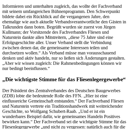
Informieren und unterhalten zugleich, das wollte der Fachverband
mit seinem umfangreichen Bühnenprogramm. Den Schwerpunkt
bildete dabei ein Rückblick auf die vergangenen Jahre, den
ehemalige wie auch aktuelle Verbandsverantwortliche den Gästen in
Talkrunden dann boten. Begrüßt wurden sie zuerst von Jürgen
Kullmann; der Vorsitzende des Fachverbandes Fliesen und
Naturstein dankte allen Mitstreitern, „diese 75 Jahre sind eine
Erfolgsgeschichte aller. Unser Verband stellt die Verbindung
zwischen denen dar, die gemeinsame Interessen teilen und
durchsetzen wollen.“ Als Verband müsse man vorausschauend
denken und aktiv handeln, nur so ließen sich Änderungen gestalten.
„Aber wir wissen zugleich: Die Rahmenbedingungen können wir
nur bedingt beeinflussen.“
„Die wichtigste Stimme für das Fliesenlegergewerbe“
Der Präsident des Zentralverbandes des Deutschen Baugewerbes
(ZDB) lobte die bedeutende Rolle des FFN. „Hier ist eine
einflussreiche Gemeinschaft entstanden.“ Der Fachverband Fliesen
und Naturstein vertrete ein Traditionshandwerk mit weitreichender
Geschichte, so Wolfgang Schubert-Raab. „Und er ist ein
wunderbares Beispiel dafür, wie gemeinsames Handeln Positives
bewirken kann.“ Der Fachverband sei die wichtigste Stimme für das
Fliesenlegergewerbe „und nicht zu vergessen: natürlich auch für die