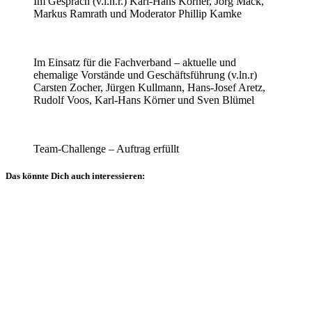
Im Gespräch (v.l.n.r.) Karl-Hans Körner, Jörg Mack,
Markus Ramrath und Moderator Phillip Kamke
Im Einsatz für die Fachverband – aktuelle und
ehemalige Vorstände und Geschäftsführung (v.ln.r)
Carsten Zocher, Jürgen Kullmann, Hans-Josef Aretz,
Rudolf Voos, Karl-Hans Körner und Sven Blümel
Team-Challenge – Auftrag erfüllt
Das könnte Dich auch interessieren:
Allgemein
Veranstaltungsberichte
Sachverständigentage
Technischer
Ausschuss