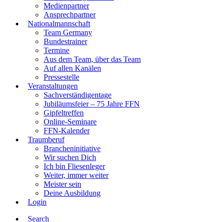
Medienpartner
Ansprechpartner
Nationalmannschaft
Team Germany
Bundestrainer
Termine
Aus dem Team, über das Team
Auf allen Kanälen
Pressestelle
Veranstaltungen
Sachverständigentage
Jubiläumsfeier – 75 Jahre FFN
Gipfeltreffen
Online-Seminare
FFN-Kalender
Traumberuf
Brancheninitiative
Wir suchen Dich
Ich bin Fliesenleger
Weiter, immer weiter
Meister sein
Deine Ausbildung
Login
Search