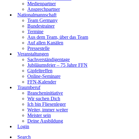
Medienpartner
Ansprechpartner
Nationalmannschaft
Team Germany
Bundestrainer
Termine
Aus dem Team, über das Team
Auf allen Kanälen
Pressestelle
Veranstaltungen
Sachverständigentage
Jubiläumsfeier – 75 Jahre FFN
Gipfeltreffen
Online-Seminare
FFN-Kalender
Traumberuf
Brancheninitiative
Wir suchen Dich
Ich bin Fliesenleger
Weiter, immer weiter
Meister sein
Deine Ausbildung
Login
Search