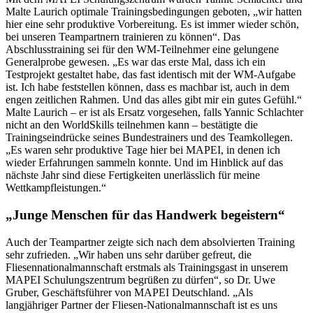
Malte Laurich optimale Trainingsbedingungen geboten, „wir hatten
hier eine sehr produktive Vorbereitung. Es ist immer wieder schön,
bei unseren Teampartnern trainieren zu können“. Das
Abschlusstraining sei für den WM-Teilnehmer eine gelungene
Generalprobe gewesen. „Es war das erste Mal, dass ich ein
Testprojekt gestaltet habe, das fast identisch mit der WM-Aufgabe
ist. Ich habe feststellen können, dass es machbar ist, auch in dem
engen zeitlichen Rahmen. Und das alles gibt mir ein gutes Gefühl.“
Malte Laurich – er ist als Ersatz vorgesehen, falls Yannic Schlachter
nicht an den WorldSkills teilnehmen kann – bestätigte die
Trainingseindrücke seines Bundestrainers und des Teamkollegen.
„Es waren sehr produktive Tage hier bei MAPEI, in denen ich
wieder Erfahrungen sammeln konnte. Und im Hinblick auf das
nächste Jahr sind diese Fertigkeiten unerlässlich für meine
Wettkampfleistungen.“
„Junge Menschen für das Handwerk begeistern“
Auch der Teampartner zeigte sich nach dem absolvierten Training
sehr zufrieden. „Wir haben uns sehr darüber gefreut, die
Fliesennationalmannschaft erstmals als Trainingsgast in unserem
MAPEI Schulungszentrum begrüßen zu dürfen“, so Dr. Uwe
Gruber, Geschäftsführer von MAPEI Deutschland. „Als
langjähriger Partner der Fliesen-Nationalmannschaft ist es uns