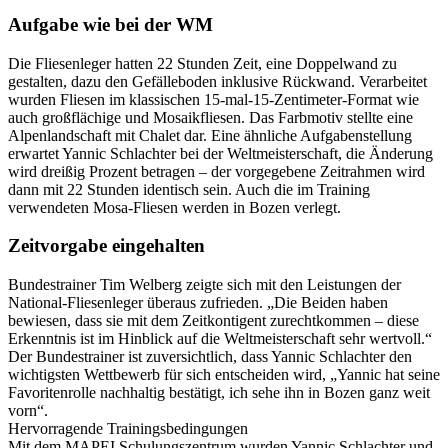
Aufgabe wie bei der WM
Die Fliesenleger hatten 22 Stunden Zeit, eine Doppelwand zu
gestalten, dazu den Gefälleboden inklusive Rückwand. Verarbeitet
wurden Fliesen im klassischen 15-mal-15-Zentimeter-Format wie
auch großflächige und Mosaikfliesen. Das Farbmotiv stellte eine
Alpenlandschaft mit Chalet dar. Eine ähnliche Aufgabenstellung
erwartet Yannic Schlachter bei der Weltmeisterschaft, die Änderung
wird dreißig Prozent betragen – der vorgegebene Zeitrahmen wird
dann mit 22 Stunden identisch sein. Auch die im Training
verwendeten Mosa-Fliesen werden in Bozen verlegt.
Zeitvorgabe eingehalten
Bundestrainer Tim Welberg zeigte sich mit den Leistungen der
National-Fliesenleger überaus zufrieden. „Die Beiden haben
bewiesen, dass sie mit dem Zeitkontigent zurechtkommen – diese
Erkenntnis ist im Hinblick auf die Weltmeisterschaft sehr wertvoll.“
Der Bundestrainer ist zuversichtlich, dass Yannic Schlachter den
wichtigsten Wettbewerb für sich entscheiden wird, „Yannic hat seine
Favoritenrolle nachhaltig bestätigt, ich sehe ihn in Bozen ganz weit
vorn“.
Hervorragende Trainingsbedingungen
Mit dem MAPEI Schulungszentrum wurden Yannic Schlachter und