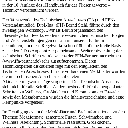
in der 10. Auflage des „Handbuch für das Fliesengewerbe –
Technik“ veröffentlicht werden.
Der Vorsitzende des Technischen Ausschusses (TA) und FFN-
Vorstandsmitglied, Dipl.-Ing. (FH) Bernd Stahl, führte durch den
zweitägigen Workshop. „Wir als Berufsorganisation des
Fliesenlegerhandwerks wollen die wesentlichen technischen Fragen
und Weichenstellungen gemeinsam mit unseren Partnern
diskutieren, um diese Regelwerke schon früh auf eine breite Basis
zu stellen.“ Das Angebot zur gemeinsamen Weiterentwicklung der
technischen Schriften wurde seitens der FFN-Partnerunternehmen
(www.ffn-partner.de) sehr gut aufgenommen. Deren
Technikexperten diskutierten rege mit den Mitgliedern des
Technischen Ausschusses. Für die vorhandenen Merkblätter wurden
die im Technischen Ausschuss erarbeiteten
Aktualisierungsvorschläge vorgestellt. Der Technische Ausschuss
sieht nicht für alle Schriften Änderungsbedarf. Für die neugeplanten
Schriften zu Wellness, Großküchen und Keramik an der Fassade
sowie den Megaformaten wurden die Inhaltsverzeichnisse und erste
Kernpunkte vorgestellt.
Im Detail ging es um die Merkblätter und Fachinformationen zu den
Themen: Megaformate, zementäre Fugen, Schwimmbad und
Wellness, Abdichtung, Schnittstelle Nassraum, Großküchen,
Gussasphalt, Entkopplungen, Bewegungsfugen, Reinigung und