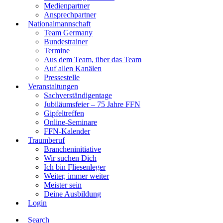
Medienpartner
Ansprechpartner
Nationalmannschaft
Team Germany
Bundestrainer
Termine
Aus dem Team, über das Team
Auf allen Kanälen
Pressestelle
Veranstaltungen
Sachverständigentage
Jubiläumsfeier – 75 Jahre FFN
Gipfeltreffen
Online-Seminare
FFN-Kalender
Traumberuf
Brancheninitiative
Wir suchen Dich
Ich bin Fliesenleger
Weiter, immer weiter
Meister sein
Deine Ausbildung
Login
Search