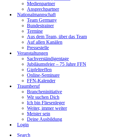
Medienpartner
Ansprechpartner
Nationalmannschaft
Team Germany
Bundestrainer
Termine
Aus dem Team, über das Team
Auf allen Kanälen
Pressestelle
Veranstaltungen
Sachverständigentage
Jubiläumsfeier – 75 Jahre FFN
Gipfeltreffen
Online-Seminare
FFN-Kalender
Traumberuf
Brancheninitiative
Wir suchen Dich
Ich bin Fliesenleger
Weiter, immer weiter
Meister sein
Deine Ausbildung
Login
Search