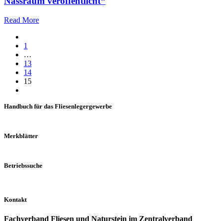
Nassraum veröffentlicht“
Read More
1
…
13
14
15
Handbuch für das Fliesenlegergewerbe
Merkblätter
Betriebssuche
Kontakt
Fachverband Fliesen und Naturstein im Zentralverband